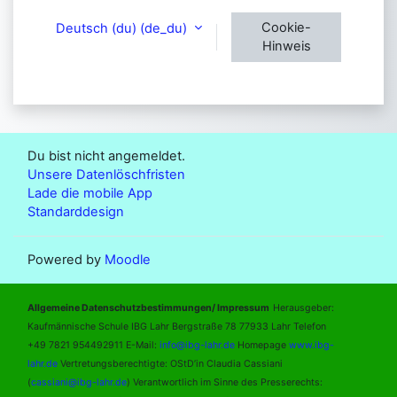
Cookie-
Deutsch (du) ‎(de_du)‎
Hinweis
Du bist nicht angemeldet.
Unsere Datenlöschfristen
Lade die mobile App
Standarddesign
Powered by
Moodle
Allgemeine Datenschutzbestimmungen/ Impressum
Herausgeber:
Kaufmännische Schule IBG Lahr Bergstraße 78 77933 Lahr Telefon
+49 7821 954492911 E-Mail:
info@ibg-lahr.de
Homepage
www.ibg-
lahr.de
Vertretungsberechtigte: OStD’in Claudia Cassiani
(
cassiani@ibg-lahr.de
) Verantwortlich im Sinne des Presserechts: