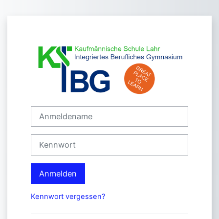
Zum Hauptinhalt
Anmelden bei '
Anmeldename
Kennwort
Anmelden
Kennwort vergessen?